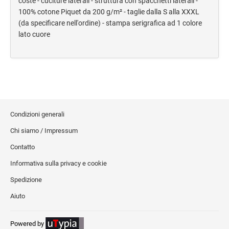
coste - cuciture laterali - struttura con spacchetti laterali -
100% cotone Piquet da 200 g/m² - taglie dalla S alla XXXL
Trolley e borse da viaggio
(da specificare nell'ordine) - stampa serigrafica ad 1 colore
Manifestazioni sportive
lato cuore
Accessori da viaggio
Campeggio
Sacche zaino
Borsoni e borse sport
Sport
Condizioni generali
Chi siamo / Impressum
TESSILE E CAPPELLINI
Cappellini
Contatto
T-Shirt
Informativa sulla privacy e cookie
Polo
Spedizione
Sciarpe
Aiuto
SHOPPER
Powered by