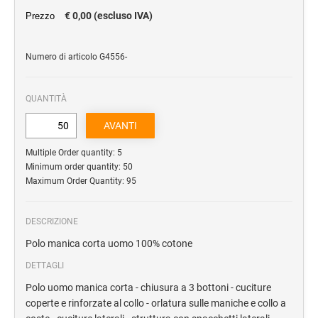
€ 0,00 (escluso IVA)
Prezzo
Cartelle portablocco
Blocchi notes
Numero di articolo G4556-
Borse portadocumenti
Borse portacomputer
QUANTITÀ
Agende
REGALISTICA AZIENDALE
Multiple Order quantity: 5
Penne e Parure
Minimum order quantity: 50
Home & Living
Maximum Order Quantity: 95
Borse e valigeria
DESCRIZIONE
BORRACCE
Polo manica corta uomo 100% cotone
DETTAGLI
VIAGGIO E TEMPO LIBERO
Polo uomo manica corta - chiusura a 3 bottoni - cuciture
Zaini sportivi
coperte e rinforzate al collo - orlatura sulle maniche e collo a
Mare