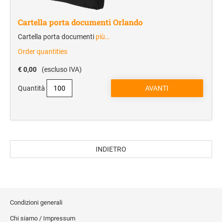
Cartelle portablocco
Cartella porta documenti Orlando
Blocchi notes
Cartella porta documenti
più…
Borse portadocumenti
Order quantities
Borse portacomputer
€ 0,00
(escluso IVA)
Agende
Quantità
REGALISTICA AZIENDALE
Penne e Parure
Home & Living
Borse e valigeria
INDIETRO
BORRACCE
VIAGGIO E TEMPO LIBERO
Condizioni generali
Zaini sportivi
Chi siamo / Impressum
Mare