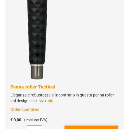
Cartelle portablocco
Blocchi notes
Borse portadocumenti
Borse portacomputer
Agende
REGALISTICA AZIENDALE
Penne e Parure
Home & Living
Borse e valigeria
Penna roller Tactical
Eleganza e robustezza si incontrano in questa penna roller
BORRACCE
dal design esclusivo.
più…
Order quantities
VIAGGIO E TEMPO LIBERO
Zaini sportivi
€ 0,00
(escluso IVA)
Mare