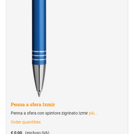
Shopper in tnt
Borse frigo
PERSONAL CARE
Salute e benessere
Accessori per il trucco
Borse toilette
UTILITÀ E SVAGO
Attrezzi
Portachiavi/torcia
Torce
Portachiavi
Penna a sfera Izmir
Portachiavi/portabadge
Penna a sfera con spintore zigrinato Izmir
più…
Antistress
Order quantities
€ 0,00
(escluso IVA)