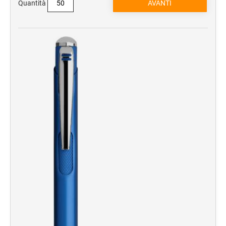
Quantità
Trolley e borse da viaggio
Manifestazioni sportive
Accessori da viaggio
Campeggio
Sacche zaino
Borsoni e borse sport
Sport
TESSILE E CAPPELLINI
Cappellini
T-Shirt
Polo
Sciarpe
SHOPPER