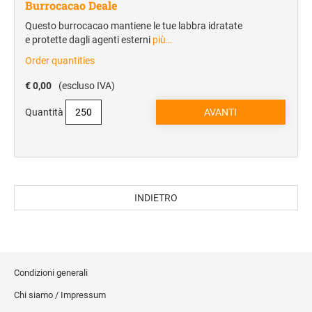
Burrocacao Deale
TARGHE PROFESSIONALI INCISE
TIMBRI TASCABILI TRODAT POCKET PRINTY
Penne Multifunzione
RICAMBIO GOMMINE DI TESTO PER ELICA
Questo burrocacao mantiene le tue labbra idratate
MULTICOLOR
TARGHE FUORI PORTA INCISE IN OTTONE SATINATO
e protette dagli agenti esterni
più…
Penne in metallo
Order quantities
Matite e Pastelli
Evidenziatori
€ 0,00
(escluso IVA)
Quantità
FOOD & BEVERAGE
Thermos e borracce
Apribottiglie
Mug e tazzine
INDIETRO
BIGLIETTI DA VISITA
Biglietto su carta patinata opaca
Biglietto su carta usomano
Condizioni generali
UFFICIO E CONGRESSI
Chi siamo / Impressum
Accessori da scrivania