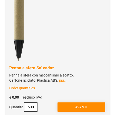
Trolley e borse da viaggio
Manifestazioni sportive
Accessori da viaggio
Campeggio
Sacche zaino
Borsoni e borse sport
Sport
TESSILE E CAPPELLINI
Penna a sfera Salvador
Cappellini
Penna a sfera con meccanismo a scatto.
Cartone riciclato, Plastica ABS.
più…
T-Shirt
Order quantities
Polo
Sciarpe
€ 0,00
(escluso IVA)
Quantità
SHOPPER