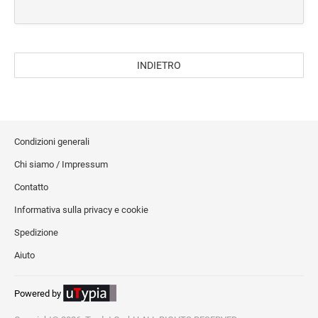
Shopper in tnt
Borse frigo
PERSONAL CARE
INDIETRO
Salute e benessere
Accessori per il trucco
Borse toilette
Condizioni generali
UTILITÀ E SVAGO
Chi siamo / Impressum
Attrezzi
Contatto
Portachiavi/torcia
Informativa sulla privacy e cookie
Torce
Spedizione
Portachiavi
Aiuto
Portachiavi/portabadge
Antistress
Powered by