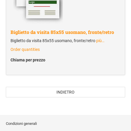
Cartelle portablocco
Blocchi notes
Borse portadocumenti
Biglietto da visita 85x55 usomano, fronte/retro
Borse portacomputer
Biglietto da visita 85x55 usomano, fronte/retro
più…
Agende
Order quantities
REGALISTICA AZIENDALE
Chiama per prezzo
Penne e Parure
Home & Living
Borse e valigeria
INDIETRO
BORRACCE
VIAGGIO E TEMPO LIBERO
Zaini sportivi
Condizioni generali
Mare