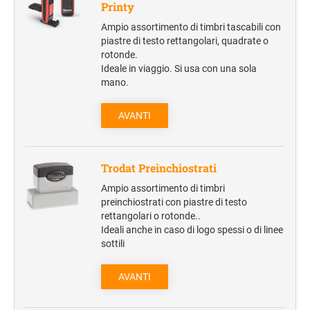
Printy
Cartelle portablocco
Ampio assortimento di timbri tascabili con
Blocchi notes
piastre di testo rettangolari, quadrate o
rotonde.
Borse portadocumenti
Ideale in viaggio. Si usa con una sola
Borse portacomputer
mano.
Agende
AVANTI
REGALISTICA AZIENDALE
Penne e Parure
Trodat Preinchiostrati
Home & Living
Ampio assortimento di timbri
Borse e valigeria
preinchiostrati con piastre di testo
rettangolari o rotonde..
Ideali anche in caso di logo spessi o di linee
BORRACCE
sottili
VIAGGIO E TEMPO LIBERO
AVANTI
Zaini sportivi
Mare