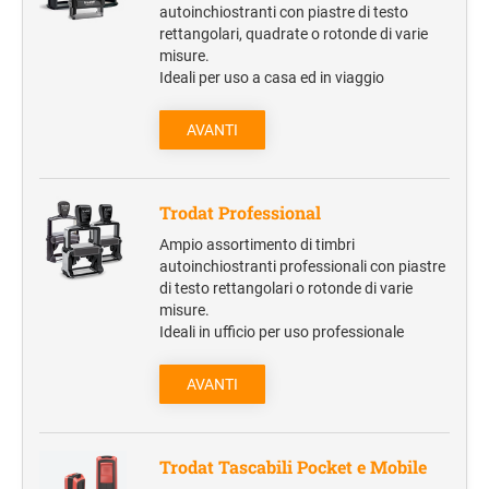
TARGHE PROFESSIONALI INCISE
autoinchiostranti con piastre di testo
TIMBRI TASCABILI TRODAT POCKET PRINTY
Penne Multifunzione
rettangolari, quadrate o rotonde di varie
RICAMBIO GOMMINE DI TESTO PER ELICA
MULTICOLOR
TARGHE FUORI PORTA INCISE IN OTTONE SATINATO
misure.
Penne in metallo
Ideali per uso a casa ed in viaggio
Matite e Pastelli
Evidenziatori
AVANTI
FOOD & BEVERAGE
Trodat Professional
Thermos e borracce
Ampio assortimento di timbri
Apribottiglie
autoinchiostranti professionali con piastre
Mug e tazzine
di testo rettangolari o rotonde di varie
misure.
Ideali in ufficio per uso professionale
BIGLIETTI DA VISITA
Biglietto su carta patinata opaca
AVANTI
Biglietto su carta usomano
UFFICIO E CONGRESSI
Trodat Tascabili Pocket e Mobile
Accessori da scrivania