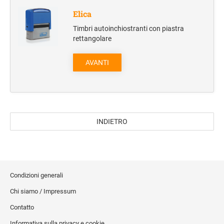
Elica
Trolley e borse da viaggio
Manifestazioni sportive
Timbri autoinchiostranti con piastra
rettangolare
Accessori da viaggio
Campeggio
AVANTI
Sacche zaino
Borsoni e borse sport
Sport
INDIETRO
TESSILE E CAPPELLINI
Cappellini
T-Shirt
Polo
Condizioni generali
Sciarpe
Chi siamo / Impressum
Contatto
SHOPPER
Informativa sulla privacy e cookie