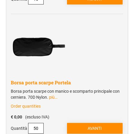
Cartelle portablocco
Blocchi notes
Borse portadocumenti
Borse portacomputer
Agende
REGALISTICA AZIENDALE
Penne e Parure
Home & Living
Borsa porta scarpe Portela
Borse e valigeria
Borsa porta scarpe con manico e scomparto principale con
cerniera. 70D Nylon.
più…
BORRACCE
Order quantities
VIAGGIO E TEMPO LIBERO
€ 0,00
(escluso IVA)
Zaini sportivi
Quantità
Mare