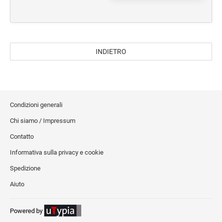
Trolley e borse da viaggio
Manifestazioni sportive
Accessori da viaggio
INDIETRO
Campeggio
Sacche zaino
Borsoni e borse sport
Sport
Condizioni generali
Chi siamo / Impressum
TESSILE E CAPPELLINI
Contatto
Cappellini
Informativa sulla privacy e cookie
T-Shirt
Spedizione
Polo
Aiuto
Sciarpe
Powered by
SHOPPER