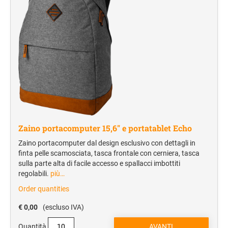
TARGHE PROFESSIONALI INCISE
TIMBRI TASCABILI TRODAT POCKET PRINTY
Penne Multifunzione
RICAMBIO GOMMINE DI TESTO PER ELICA
MULTICOLOR
TARGHE FUORI PORTA INCISE IN OTTONE SATINATO
Penne in metallo
Matite e Pastelli
Evidenziatori
FOOD & BEVERAGE
Thermos e borracce
Apribottiglie
Zaino portacomputer 15,6" e portatablet Echo
Mug e tazzine
Zaino portacomputer dal design esclusivo con dettagli in
finta pelle scamosciata, tasca frontale con cerniera, tasca
BIGLIETTI DA VISITA
sulla parte alta di facile accesso e spallacci imbottiti
Biglietto su carta patinata opaca
regolabili.
più…
Biglietto su carta usomano
Order quantities
€ 0,00
(escluso IVA)
UFFICIO E CONGRESSI
Accessori da scrivania
Quantità