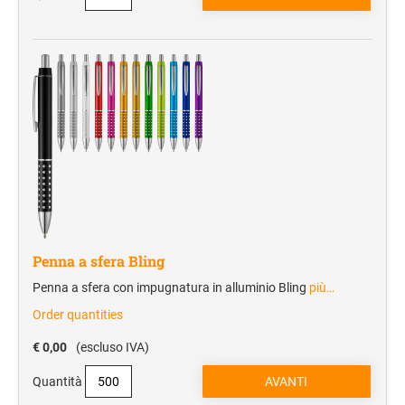
Trolley e borse da viaggio
Manifestazioni sportive
Accessori da viaggio
Campeggio
Sacche zaino
Borsoni e borse sport
Sport
TESSILE E CAPPELLINI
Cappellini
Penna a sfera Bling
T-Shirt
Penna a sfera con impugnatura in alluminio Bling
più…
Polo
Order quantities
Sciarpe
€ 0,00
(escluso IVA)
Quantità
SHOPPER