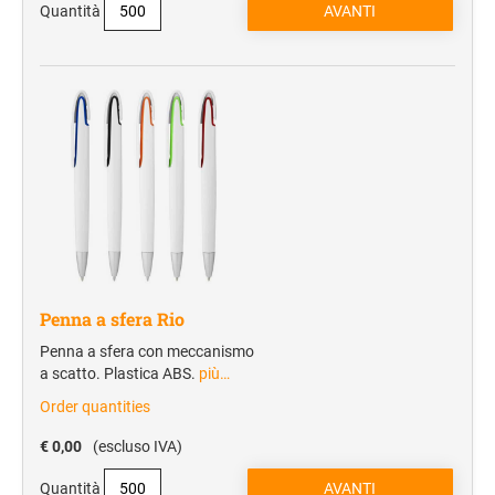
Quantità
Cartelle portablocco
Blocchi notes
Borse portadocumenti
Borse portacomputer
Agende
REGALISTICA AZIENDALE
Penne e Parure
Home & Living
Borse e valigeria
Penna a sfera Rio
Penna a sfera con meccanismo
a scatto. Plastica ABS.
più…
BORRACCE
Order quantities
VIAGGIO E TEMPO LIBERO
€ 0,00
(escluso IVA)
Zaini sportivi
Quantità
Mare