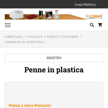
Il mio PROFILO
HOME-PAGE
CATALOGO
PRODOTTI DI STAMPA
Timbri di Testo
STRUMENTI DI SCRITTURA
TRODAT PRINTY
Datari e Numeratori
PROFESSIONAL - DATARI CON TESTO
Timbri Multicolor
INDIETRO
TRODAT PROFESSIONAL
TIMBRI DI TESTO TRODAT PRINTY
Penne in plastica
Timbri a secco
MULTICOLOR
CLASSIC 2910 - DATARI CON TESTO
TRODAT TASCABILI POCKET E MOBILE
Ricambi gomma testo personalizzato
PRINTY
TIMBRI DI TESTO TRODAT PROFESSIONAL
RICAMBIO GOMMINE DI TESTO PER TRODAT
MULTICOLOR
Prodotti di stampa
PRINTY
TRODAT PREINCHIOSTRATI
STRUMENTI DI SCRITTURA
TIMBRI DATARI TRODAT PROFESSIONAL
Prodotti per incisione
Linea ecologica
RICAMBIO GOMMINE DI TESTO PER TRODAT
MULTICOLOR
TARGHE
Penna a sfera Pentastic
PROFESSIONAL
ELICA
Penne in plastica