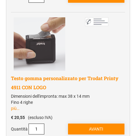
Cartelle portablocco
Blocchi notes
Borse portadocumenti
Borse portacomputer
Agende
REGALISTICA AZIENDALE
Penne e Parure
Testo gomma personalizzato per Trodat Printy
Home & Living
4911 CON LOGO
Borse e valigeria
Dimensioni dell'impronta: max 38 x 14 mm
Fino 4 righe
BORRACCE
più…
€ 20,55
(escluso IVA)
VIAGGIO E TEMPO LIBERO
Zaini sportivi
Quantità
Mare