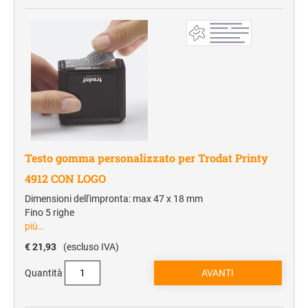
Shopper in tnt
Borse frigo
PERSONAL CARE
Salute e benessere
Accessori per il trucco
Borse toilette
Testo gomma personalizzato per Trodat Printy
UTILITÀ E SVAGO
Attrezzi
4912 CON LOGO
Portachiavi/torcia
Dimensioni dell'impronta: max 47 x 18 mm
Fino 5 righe
Torce
più…
Portachiavi
€ 21,93
(escluso IVA)
Portachiavi/portabadge
Quantità
Antistress