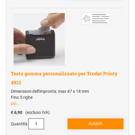
Trolley e borse da viaggio
Manifestazioni sportive
Accessori da viaggio
Campeggio
Sacche zaino
Borsoni e borse sport
Sport
Testo gomma personalizzato per Trodat Printy
TESSILE E CAPPELLINI
4912
Cappellini
Dimensioni dell'impronta: max 47 x 18 mm
T-Shirt
Fino 5 righe
più…
Polo
€ 6,90
(escluso IVA)
Sciarpe
Quantità
SHOPPER