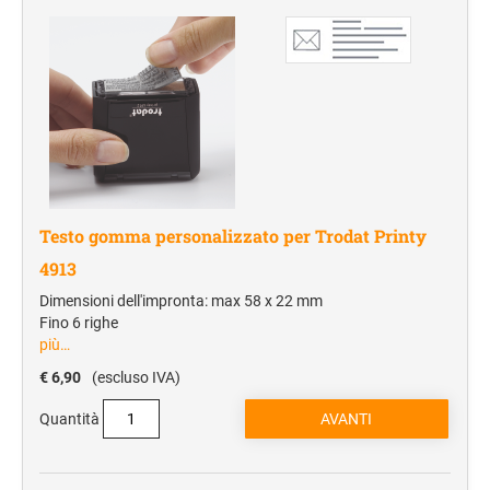
OMBRELLI ED IMPERMEABILI
Ombrelli richiudibili
Ombrelli Maxi
ACCESSORI AUTO E DOCUMENTI
Accessori
TARGHE STAMPATE IN OTTONE SATINATO
Testo gomma personalizzato per Trodat Printy
4913
TARGHE STAMPATE IN ALLUMINIO
Dimensioni dell'impronta: max 58 x 22 mm
ANODIZZATO
Fino 6 righe
più…
TARGHE STAMPATE IN PLEXIGLASS
€ 6,90
(escluso IVA)
Quantità